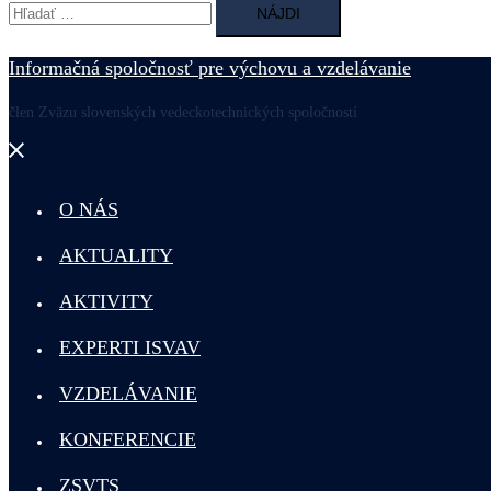
Hľadať:
Informačná spoločnosť pre výchovu a vzdelávanie
člen Zväzu slovenských vedeckotechnických spoločností
Close
menu
O NÁS
AKTUALITY
AKTIVITY
EXPERTI ISVAV
VZDELÁVANIE
KONFERENCIE
ZSVTS