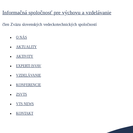
Preskočiť
Informačná spoločnosť pre výchovu a vzdelávanie
na
obsah
člen Zväzu slovenských vedeckotechnických spoločností
O NÁS
AKTUALITY
AKTIVITY
EXPERTI ISVAV
VZDELÁVANIE
KONFERENCIE
ZSVTS
VTS NEWS
KONTAKT
Search