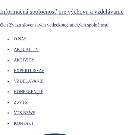
Preskočiť
Informačná spoločnosť pre výchovu a vzdelávanie
na
obsah
člen Zväzu slovenských vedeckotechnických spoločností
O NÁS
AKTUALITY
AKTIVITY
EXPERTI ISVAV
VZDELÁVANIE
KONFERENCIE
ZSVTS
VTS NEWS
KONTAKT