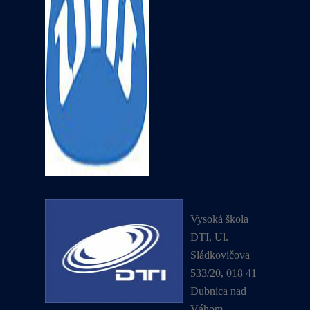
Vysoká škola
DTI, Ul.
Sládkovičova
533/20, 018 41
Dubnica nad
Váhom