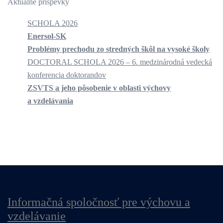
Aktuálne príspevky
SCHOLA 2026
Enersol-SK
Problémy prechodu zo stredných škôl na vysoké školy
DOCTORAL SCHOLA 2026 – 6. medzinárodná vedecká
konferencia doktorandov
ZSVTS a jeho pôsobenie v oblasti výchovy
a vzdelávania
Informačná spoločnosť pre výchovu a
vzdelávanie