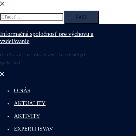
Hľadať:
Informačná spoločnosť pre výchovu a
vzdelávanie
člen Zväzu slovenských vedeckotechnických
spoločností
Close
menu
O NÁS
AKTUALITY
AKTIVITY
EXPERTI ISVAV