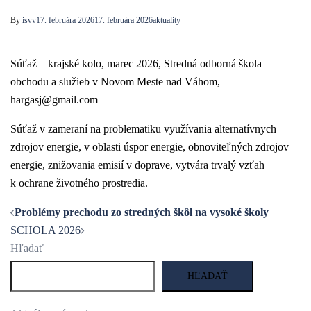
By
isvv
17. februára 2026
17. februára 2026
aktuality
Súťaž – krajské kolo, marec 2026, Stredná odborná škola
obchodu a služieb v Novom Meste nad Váhom,
hargasj@gmail.com
Súťaž v zameraní na problematiku využívania alternatívnych
zdrojov energie, v oblasti úspor energie, obnoviteľných zdrojov
energie, znižovania emisií v doprave, vytvára trvalý vzťah
k ochrane životného prostredia.
Navigácia
Problémy prechodu zo stredných škôl na vysoké školy
článkami
SCHOLA 2026
Hľadať
HĽADAŤ