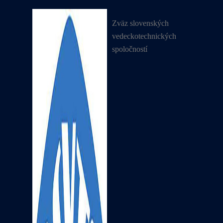
Zväz slovenských
vedeckotechnických
spoločností