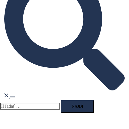
Toggle
menu
Hľadať: